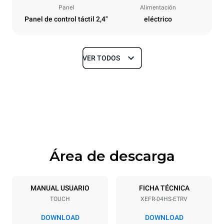
Panel
Alimentación
Panel de control táctil 2,4"
eléctrico
VER TODOS
Tamaños
Ancho
Profundidad
600 mm
669 mm
Altura
Peso
502 mm
39 kg
Área de descarga
Especificaciones de la bandeja
Número de bandejas
Tamaño de la bandeja
4
460x330
MANUAL USUARIO
FICHA TÉCNICA
TOUCH
XEFR-04HS-ETRV
Distancia entre bandejas
75 mm
DOWNLOAD
DOWNLOAD