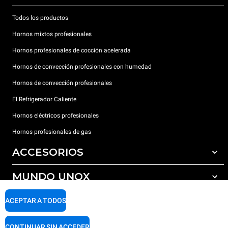
Todos los productos
Hornos mixtos profesionales
Hornos profesionales de cocción acelerada
Hornos de convección profesionales con humedad
Hornos de convección profesionales
El Refrigerador Caliente
Hornos eléctricos profesionales
Hornos profesionales de gas
ACCESORIOS
MUNDO UNOX
Todos los accesorios
Detergentes para lavado automático
SOPORTE
ACEPTAR A TODOS
Nuestras sedes en el mundo
Detergentes para lavado manual
Tratamiento de agua con filtros de resina
Garantía Unox
CONTINUAR SIN ACCEDER