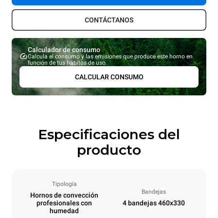
CONTÁCTANOS
Calculador de consumo
Calcula el consumo y las emisiones que produce este horno en
función de tus hábitos de uso.
CALCULAR CONSUMO
Especificaciones del
producto
Tipología
Bandejas
Hornos de convección
profesionales con
4 bandejas 460x330
humedad