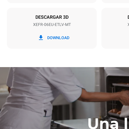
Tipo de enchu
NO INCLUI
DESCARGAR 3D
XEFR-06EU-ETLV-MT
*
Consumo en kwh y emisiones de co2
Consumo en 
DOWNLOAD
17,5 kWh/dí
Una 