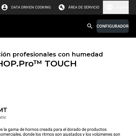
DATA DRIVEN COOKING
ÁREA DE SERVICIO
España
CONFIGURADOR
ión profesionales con humedad
HOP.Pro™
TOUCH
MT
tic
a gama de hornos creada para el dorado de productos
omerciales, donde los ritmos son ajustados y los volúmenes son