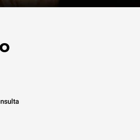
to
onsulta