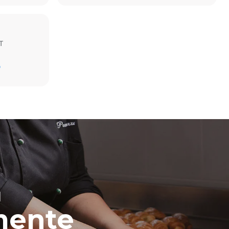
T
D
 emisiones
o. Las
 de la
a que está
en
energía
renovables.
H
mente