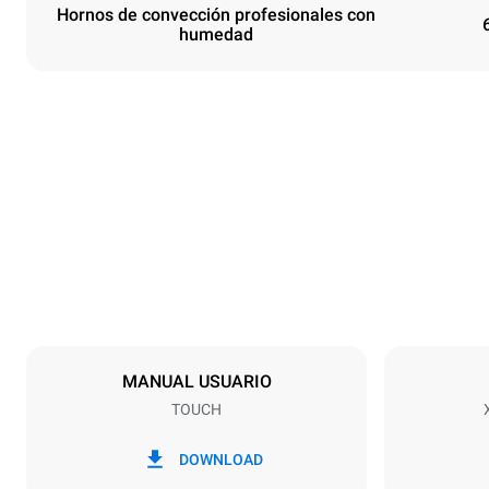
Hornos de convección profesionales con
humedad
Tamaños
Ancho
800 mm
Peso
72 kg
Especificaciones de la bandeja
Número de ba
6
MANUAL USUARIO
TOUCH
Alimentación
Voltaje
380-415V 3
DOWNLOAD