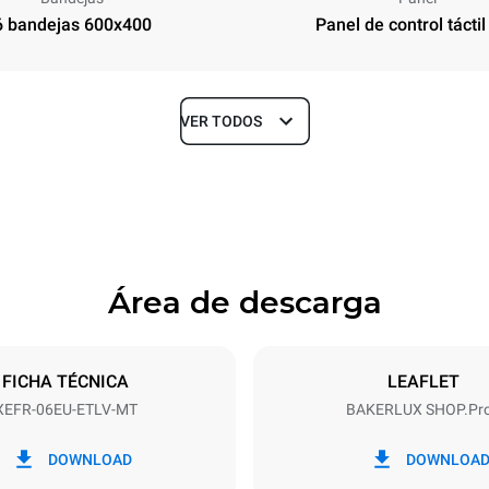
6 bandejas 600x400
Panel de control táctil
VER TODOS
Profundidad
811 mm
Área de descarga
ndejas
Tamaño de la bandeja
600x400
FICHA TÉCNICA
LEAFLET
XEFR-06EU-ETLV-MT
BAKERLUX SHOP.Pr
Energia electrica
N~ / 220-240V 3~
9.5 kW
DOWNLOAD
DOWNLOA