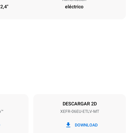
 2,4"
eléctrico
Altura
682 mm
Distancia entre bandejas
75 mm
DESCARGAR 2D
o™
XEFR-06EU-ETLV-MT
frecuencia
50 / 60 Hz
D
DOWNLOAD