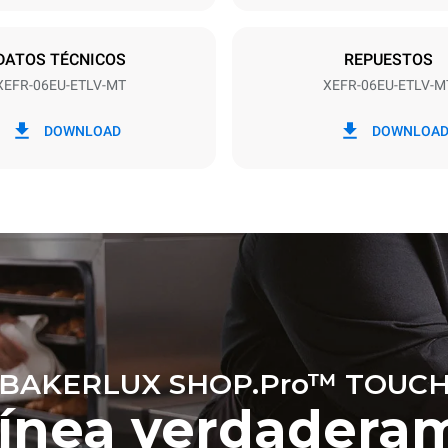
fe
DO
DATOS TÉCNICOS
REPUESTOS
XEFR-06EU-ETLV-MT
XEFR-06EU-ETLV-M
kWh
Emisiones de CO2
DOWNLOAD
DOWNLOA
a
0 Kg CO2/día
La estimación incluye solo las
directas producidas por el horn
emisiones indirectas dependen
mezcla de energía de la red a l
conectado; estas últimas pued
eliminarse eligiendo comprar 
producida a partir de fuentes 
BAKERLUX SHOP.Pro™ TOUC
línea verdadera