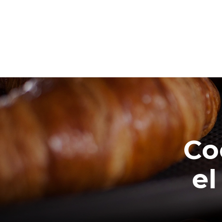
Co
el