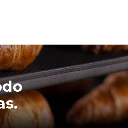
odo
as.