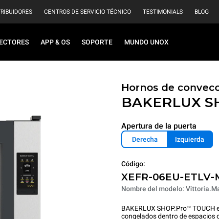
TRIBUIDORES
CENTROS DE SERVICIO TÉCNICO
TESTIMONIALS
BLOG
ECTORES
APP & OS
SOPORTE
MUNDO UNOX
Hornos de convecc
BAKERLUX S
Apertura de la puerta
Derecha
Izquierda
Código:
XEFR-06EU-ETLV-
Nombre del modelo: Vittoria.Ma
BAKERLUX SHOP.Pro™ TOUCH es l
congelados dentro de espacios c