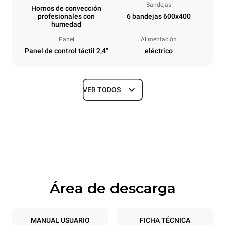
Bandejas
Hornos de convección
profesionales con
6 bandejas 600x400
humedad
Panel
Alimentación
Panel de control táctil 2,4"
eléctrico
VER TODOS
Tamaños
Ancho
Profundidad
800 mm
811 mm
Altura
Peso
682 mm
72 kg
Área de descarga
Especificaciones de la bandeja
Número de bandejas
Tamaño de la bandeja
6
600x400
MANUAL USUARIO
FICHA TÉCNICA