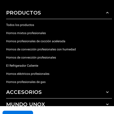
PRODUCTOS
Todos los productos
Hornos mixtos profesionales
Hornos profesionales de cocción acelerada
Hornos de convección profesionales con humedad
Hornos de convección profesionales
El Refrigerador Caliente
Hornos eléctricos profesionales
Hornos profesionales de gas
ACCESORIOS
MUNDO UNOX
Todos los accesorios
Detergentes para lavado automático