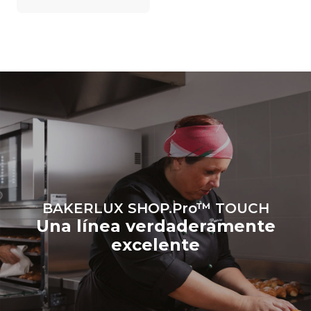
dependen de la mezcla de
energía de la red a la que
está conectado; estas
últimas pueden eliminarse
eligiendo comprar energía
producida a partir de
fuentes
renovables.
Greenhouse
Gas Protocol
BAKERLUX SHOP.Pro™ TOUCH
Una línea verdaderamente
excelente