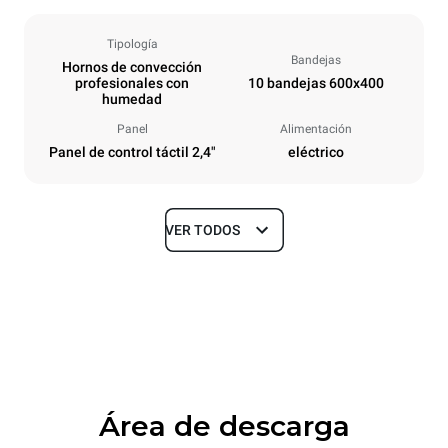
Tipología
Bandejas
Hornos de convección
profesionales con
10 bandejas 600x400
humedad
Panel
Alimentación
Panel de control táctil 2,4"
eléctrico
VER TODOS
Tamaños
Ancho
Profundidad
800 mm
811 mm
Altura
Peso
952 mm
96 kg
Área de descarga
Especificaciones de la bandeja