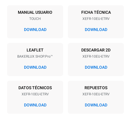
Número de bandejas
Tamaño de la bandeja
10
600x400
MANUAL USUARIO
FICHA TÉCNICA
TOUCH
XEFR-10EU-ETRV
Distancia entre bandejas
75 mm
DOWNLOAD
DOWNLOAD
Alimentación
LEAFLET
DESCARGAR 2D
BAKERLUX SHOP.Pro™
XEFR-10EU-ETRV
Voltaje
Energia electrica
380-415V 3N~ / 220-240V
15,5 kW
DOWNLOAD
DOWNLOAD
3~
frecuencia
Tipo de enchufe
50 / 60 Hz
NO INCLUIDO
DATOS TÉCNICOS
REPUESTOS
XEFR-10EU-ETRV
XEFR-10EU-ETRV
DOWNLOAD
DOWNLOAD
*
Consumo en kwh y emisiones de co2
Consumo en kWh
Emisiones de CO2
27,1 kWh/día
0 Kg CO2/día
La estimación incluye solo