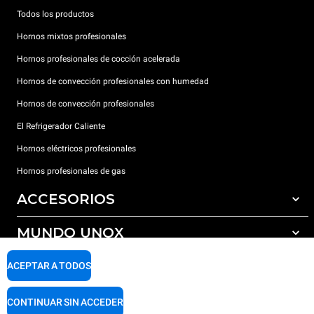
Todos los productos
Hornos mixtos profesionales
Hornos profesionales de cocción acelerada
Hornos de convección profesionales con humedad
Hornos de convección profesionales
El Refrigerador Caliente
Hornos eléctricos profesionales
Hornos profesionales de gas
ACCESORIOS
MUNDO UNOX
Todos los accesorios
Detergentes para lavado automático
SOPORTE
ACEPTAR A TODOS
Nuestras sedes en el mundo
Detergentes para lavado manual
Tratamiento de agua con filtros de resina
Garantía Unox
CONTINUAR SIN ACCEDER