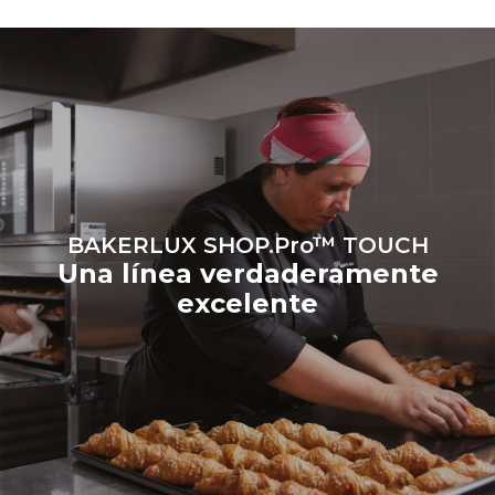
las emisiones directas
producidas por el horno.
Las emisiones indirectas
dependen de la mezcla de
energía de la red a la que
está conectado; estas
últimas pueden eliminarse
eligiendo comprar energía
producida a partir de
fuentes
renovables.
Greenhouse
Gas Protocol
BAKERLUX SHOP.Pro™ TOUCH
Una línea verdaderamente
excelente