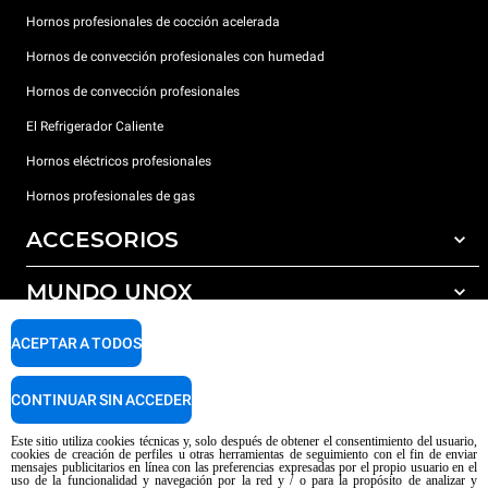
Hornos profesionales de cocción acelerada
Hornos de convección profesionales con humedad
Hornos de convección profesionales
El Refrigerador Caliente
Hornos eléctricos profesionales
Hornos profesionales de gas
ACCESORIOS
MUNDO UNOX
Todos los accesorios
Detergentes para lavado automático
SOPORTE
ACEPTAR A TODOS
Nuestras sedes en el mundo
Detergentes para lavado manual
Tratamiento de agua con filtros de resina
Garantía Unox
CONTINUAR SIN ACCEDER
Tratamiento de agua por ósmosis inversa
Red de distribuidores
Este sitio utiliza cookies técnicas y, solo después de obtener el consentimiento del usuario,
cookies de creación de perfiles u otras herramientas de seguimiento con el fin de enviar
Centros de servicio técnico
mensajes publicitarios en línea con las preferencias expresadas por el propio usuario en el
uso de la funcionalidad y navegación por la red y / o para la propósito de analizar y
Aviso sobre el contenido generado por IA
Privacy policy
Cookie policy