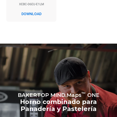
La estimación incluye solo
XEBC-06EU-E1LM
las emisiones directas
producidas por el horno.
DOWNLOAD
Las emisiones indirectas
dependen de la mezcla de
energía de la red a la que
está conectado; estas
últimas pueden eliminarse
eligiendo comprar energía
producida a partir de
fuentes
renovables.
Greenhouse
Gas Protocol
Estimación calculada
Estimación calculada
suponiendo una utilización
suponiendo los siguientes
diaria del horno (300 días/año):
lavados semanales (42
semanas/año):
8 cargas medianas de
1 lavado corto
croissants
™
BAKERTOP MIND.Maps
ONE
Horno combinado para
Panadería y Pastelería