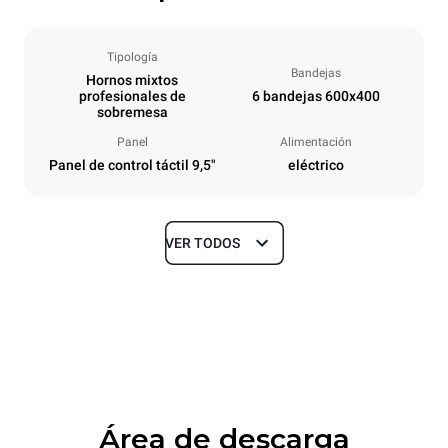
Tipología
Bandejas
Hornos mixtos
profesionales de
6 bandejas 600x400
sobremesa
Panel
Alimentación
Panel de control táctil 9,5"
eléctrico
VER TODOS
Tamaños
Ancho
Profundidad
860 mm
967 mm
Altura
Peso
842 mm
103 kg
Área de descarga
Especificaciones de la bandeja