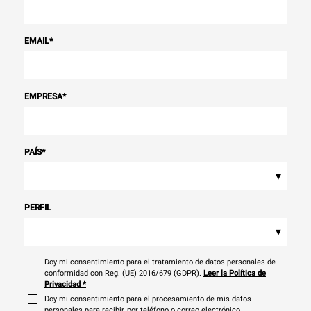
EMAIL
*
EMPRESA
*
PAÍS
*
▾
PERFIL
▾
Doy mi consentimiento para el tratamiento de datos personales de
conformidad con Reg. (UE) 2016/679 (GDPR).
Leer la Política de
Privacidad
*
Doy mi consentimiento para el procesamiento de mis datos
personales para recibir, por teléfono o correo electrónico,