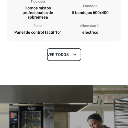
Tipología
Bandejas
Hornos mixtos
profesionales de
5 bandejas 600x400
sobremesa
Panel
Alimentación
Panel de control táctil 16"
eléctrico
VER TODOS
Tamaños
Ancho
Profundidad
860 mm
1018 mm
Altura
Peso
789 mm
100 kg
Especificaciones de la bandeja
Número de bandejas
Tamaño de la bandeja
5
600x400