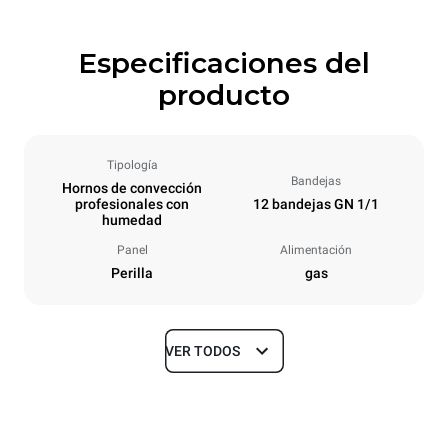
Especificaciones del
producto
Tipología
Bandejas
Hornos de convección
profesionales con
12 bandejas GN 1/1
humedad
Panel
Alimentación
Perilla
gas
VER TODOS
Tamaños
Ancho
Profundidad
860 mm
882 mm
Altura
Peso