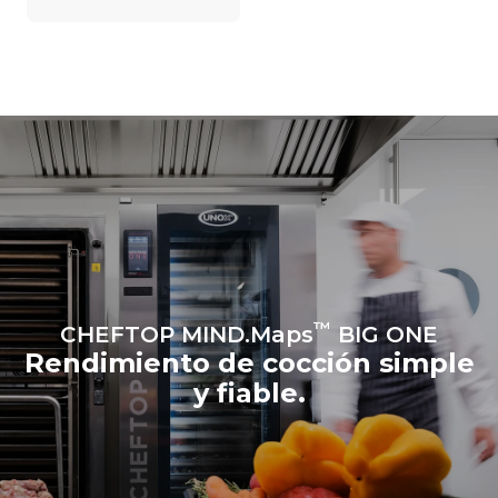
dependen de la mezcla de
energía de la red a la que
está conectado; estas
últimas pueden eliminarse
eligiendo comprar energía
producida a partir de
fuentes
renovables.
Greenhouse
Gas Protocol
Estimación calculada
Estimación calculada
suponiendo una utilización
suponiendo los siguientes
diaria del horno (365 días/año):
lavados semanales (52
semanas/año):
6 cargas completas de
7 lavados largos
pollos asados
6 cargas completas de
cocción al vapor
™
CHEFTOP MIND.Maps
BIG ONE
Rendimiento de cocción simple
y fiable.