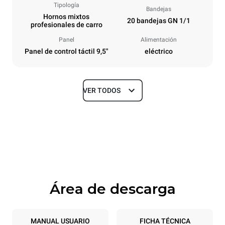
Tipología
Bandejas
Hornos mixtos
20 bandejas GN 1/1
profesionales de carro
Panel
Alimentación
Panel de control táctil 9,5"
eléctrico
VER TODOS
Tamaños
Ancho
Profundidad
892 mm
925 mm
Altura
Peso
1875 mm
262 kg
Área de descarga
Especificaciones de la bandeja
Número de bandejas
Tamaño de la bandeja
20
GN 1/1
MANUAL USUARIO
FICHA TÉCNICA