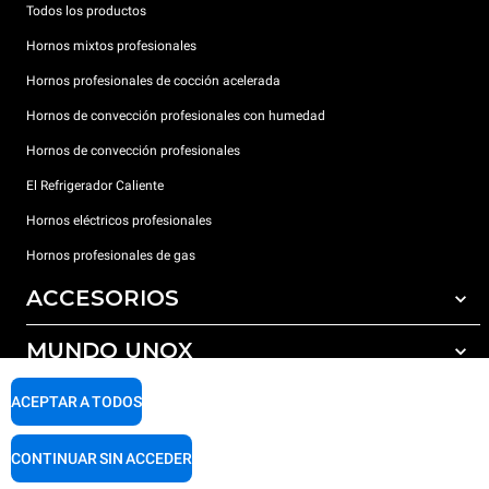
Todos los productos
Hornos mixtos profesionales
Hornos profesionales de cocción acelerada
Hornos de convección profesionales con humedad
Hornos de convección profesionales
El Refrigerador Caliente
Hornos eléctricos profesionales
Hornos profesionales de gas
ACCESORIOS
MUNDO UNOX
Todos los accesorios
Detergentes para lavado automático
SOPORTE
ACEPTAR A TODOS
Nuestras sedes en el mundo
Detergentes para lavado manual
Tratamiento de agua con filtros de resina
Garantía Unox
CONTINUAR SIN ACCEDER