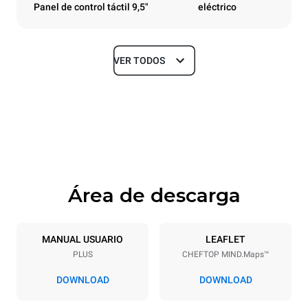
Panel de control táctil 9,5"
eléctrico
VER TODOS
Tamaños
Ancho
Profundidad
860 mm
1145 mm
Altura
Peso
842 mm
120 kg
Área de descarga
Especificaciones de la bandeja
Número de bandejas
Tamaño de la bandeja
6
GN 2/1
MANUAL USUARIO
LEAFLET
PLUS
CHEFTOP MIND.Maps™
Distancia entre bandejas
77 mm
DOWNLOAD
DOWNLOAD