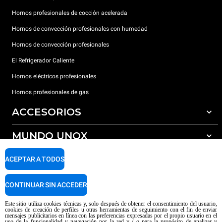
Hornos profesionales de cocción acelerada
Hornos de convección profesionales con humedad
Hornos de convección profesionales
El Refrigerador Caliente
Hornos eléctricos profesionales
Hornos profesionales de gas
ACCESORIOS
MUNDO UNOX
Todos los accesorios
Detergentes para lavado automático
SOPORTE
ACEPTAR A TODOS
Nuestras sedes en el mundo
Detergentes para lavado manual
Tratamiento de agua con filtros de resina
Garantía Unox
CONTINUAR SIN ACCEDER
Tratamiento de agua por ósmosis inversa
Red de distribuidores
Este sitio utiliza cookies técnicas y, solo después de obtener el consentimiento del usuario,
cookies de creación de perfiles u otras herramientas de seguimiento con el fin de enviar
Centros de servicio técnico
mensajes publicitarios en línea con las preferencias expresadas por el propio usuario en el
uso de la funcionalidad y navegación por la red y / o para la propósito de analizar y