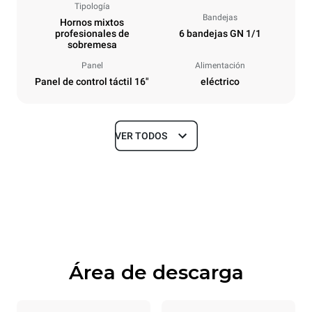
Tipología
Bandejas
Hornos mixtos
profesionales de
6 bandejas GN 1/1
sobremesa
Panel
Alimentación
Panel de control táctil 16"
eléctrico
VER TODOS
Tamaños
Ancho
Profundidad
750 mm
841 mm
Altura
Peso
789 mm
114 kg
Área de descarga
Especificaciones de la bandeja
Número de bandejas
Tamaño de la bandeja