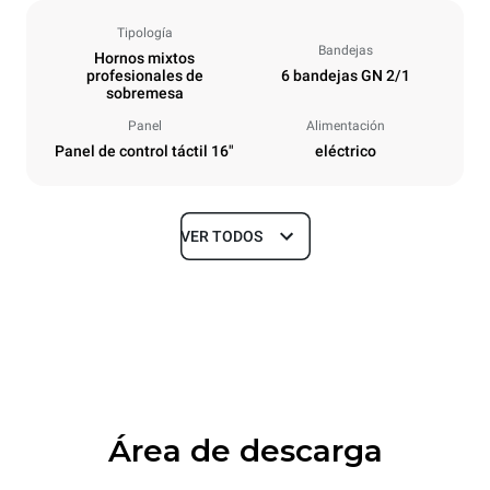
Tipología
Bandejas
Hornos mixtos
profesionales de
6 bandejas GN 2/1
sobremesa
Panel
Alimentación
Panel de control táctil 16"
eléctrico
VER TODOS
Tamaños
Ancho
Profundidad
860 mm
1180 mm
Altura
Peso
849 mm
150 kg
Área de descarga
Especificaciones de la bandeja
Número de bandejas
Tamaño de la bandeja