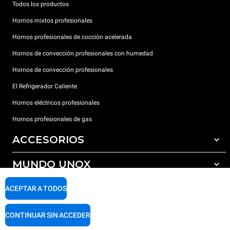
Todos los productos
Hornos mixtos profesionales
Hornos profesionales de cocción acelerada
Hornos de convección profesionales con humedad
Hornos de convección profesionales
El Refrigerador Caliente
Hornos eléctricos profesionales
Hornos profesionales de gas
ACCESORIOS
MUNDO UNOX
Todos los accesorios
Detergentes para lavado automático
SOPORTE
ACEPTAR A TODOS
Nuestras sedes en el mundo
Detergentes para lavado manual
Tratamiento de agua con filtros de resina
Garantía Unox
CONTINUAR SIN ACCEDER