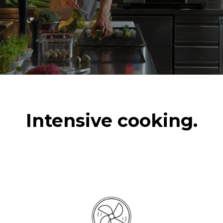
7 lavados largos
pollos asados
6 cargas completas de
cocción al vapor
Intensive cooking.