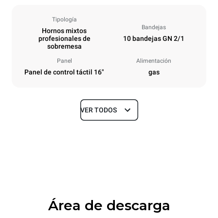
Tipología
Bandejas
Hornos mixtos
profesionales de
10 bandejas GN 2/1
sobremesa
Panel
Alimentación
Panel de control táctil 16"
gas
VER TODOS
Tamaños
Ancho
Profundidad
860 mm
1180 mm
Altura
Peso
1219 mm
250 kg
Área de descarga
Especificaciones de la bandeja