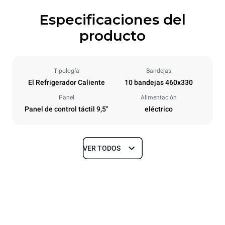
Especificaciones del
producto
Tipología
Bandejas
El Refrigerador Caliente
10 bandejas 460x330
Panel
Alimentación
Panel de control táctil 9,5"
eléctrico
VER TODOS
Tamaños
Ancho
Profundidad
600 mm
590 mm
Altura
Peso
610 mm
49 kg