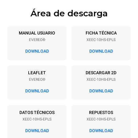
Área de descarga
Especificaciones de la bandeja
Número de bandejas
Tamaño de la bandeja
10
460x330
MANUAL USUARIO
FICHA TÉCNICA
EVEREO®
XEEC-10HS-EPLS
Distancia entre bandejas
28 mm
DOWNLOAD
DOWNLOAD
Alimentación
LEAFLET
DESCARGAR 2D
EVEREO®
XEEC-10HS-EPLS
Voltaje
Energia electrica
220-240V 1~
1,5 kW
DOWNLOAD
DOWNLOAD
frecuencia
Tipo de enchufe
50 / 60 Hz
Schuko | ✓
DATOS TÉCNICOS
REPUESTOS
XEEC-10HS-EPLS
XEEC-10HS-EPLS
DOWNLOAD
DOWNLOAD