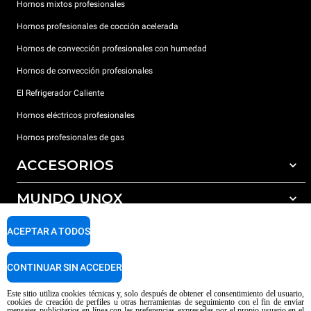
Hornos mixtos profesionales
Hornos profesionales de cocción acelerada
Hornos de convección profesionales con humedad
Hornos de convección profesionales
El Refrigerador Caliente
Hornos eléctricos profesionales
Hornos profesionales de gas
ACCESORIOS
MUNDO UNOX
Todos los accesorios
Detergentes para lavado automático
SOPORTE
ACEPTAR A TODOS
Nuestras sedes en el mundo
Detergentes para lavado manual
Tratamiento de agua con filtros de resina
Garantía Unox
CONTINUAR SIN ACCEDER
Tratamiento de agua por ósmosis inversa
Red de distribuidores
Este sitio utiliza cookies técnicas y, solo después de obtener el consentimiento del usuario,
cookies de creación de perfiles u otras herramientas de seguimiento con el fin de enviar
Centros de servicio técnico
mensajes publicitarios en línea con las preferencias expresadas por el propio usuario en el