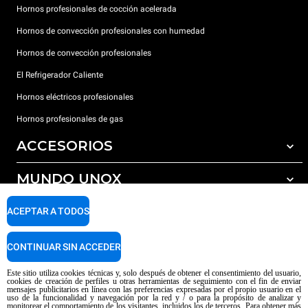
Hornos profesionales de cocción acelerada
Hornos de convección profesionales con humedad
Hornos de convección profesionales
El Refrigerador Caliente
Hornos eléctricos profesionales
Hornos profesionales de gas
ACCESORIOS
MUNDO UNOX
Todos los accesorios
Detergentes para lavado automático
SOPORTE
ACEPTAR A TODOS
Nuestras sedes en el mundo
Detergentes para lavado manual
Tratamiento de agua con filtros de resina
Garantía Unox
CONTINUAR SIN ACCEDER
Tratamiento de agua por ósmosis inversa
Red de distribuidores
Este sitio utiliza cookies técnicas y, solo después de obtener el consentimiento del usuario,
cookies de creación de perfiles u otras herramientas de seguimiento con el fin de enviar
Centros de servicio técnico
mensajes publicitarios en línea con las preferencias expresadas por el propio usuario en el
uso de la funcionalidad y navegación por la red y / o para la propósito de analizar y
Aviso sobre el contenido generado por IA
Privacy policy
Cookie policy
monitorear el comportamiento de los visitantes, incluidos los de terceros. Para obtener más