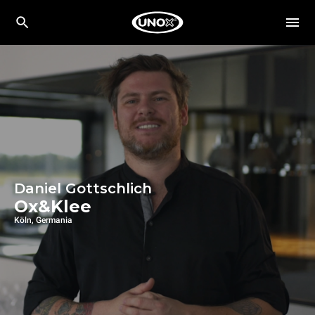
Daniel Gottschlich
Ox&Klee
Köln, Germania