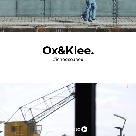
Ox&Klee.
#ichooseunox
Reproducir video