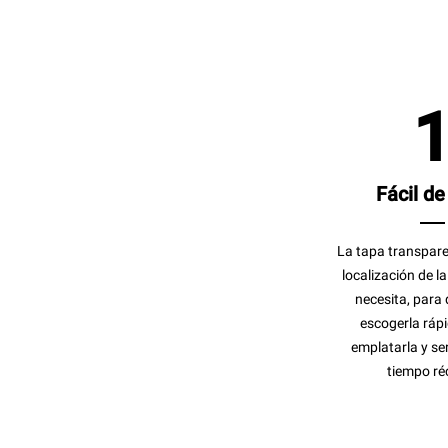
Fácil de
La tapa transparen
localización de l
necesita, para
escogerla ráp
emplatarla y ser
tiempo ré