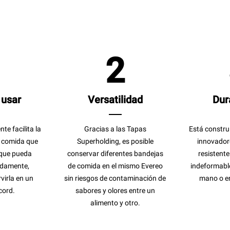
1
2
 usar
Versatilidad
Dur
te facilita la
Gracias a las Tapas
Está constru
a comida que
Superholding, es posible
innovador
 que pueda
conservar diferentes bandejas
resistente
idamente,
de comida en el mismo Evereo
indeformable 
virla en un
sin riesgos de contaminación de
mano o en 
cord.
sabores y olores entre un
alimento y otro.