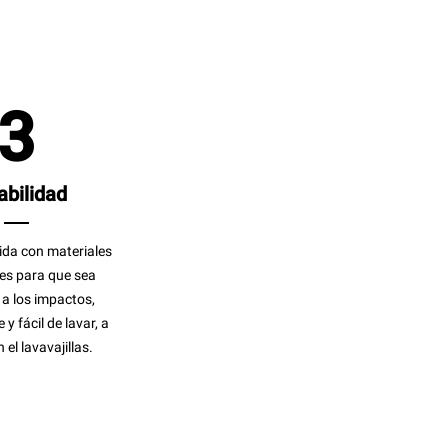
3
abilidad
ida con materiales
es para que sea
 a los impactos,
y fácil de lavar, a
el lavavajillas.