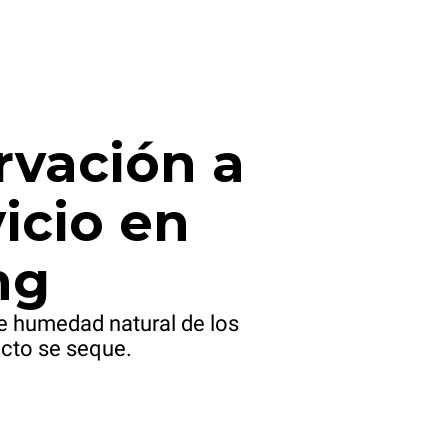
rvación a
icio en
ng
e humedad natural de los
ucto se seque.