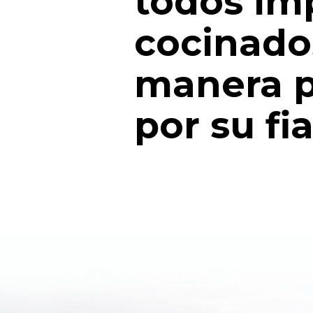
todos im
cocinados
manera p
por su fia