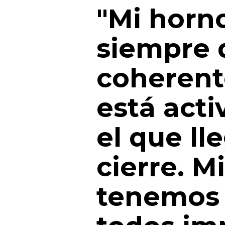
"Mi horn
siempre 
coherente
está act
el que ll
cierre. M
tenemos 