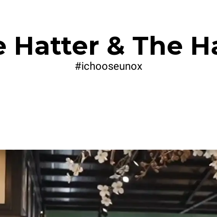
 Hatter & The H
#ichooseunox