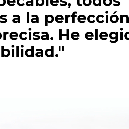
pecables, todos
 a la perfección
recisa. He eleg
bilidad."