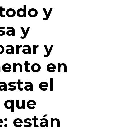
todo y
sa y
parar y
mento en
asta el
s que
: están