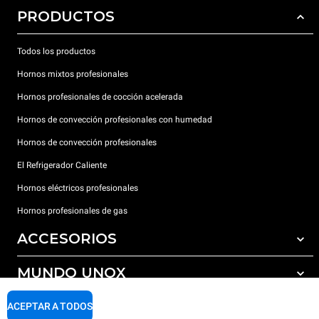
PRODUCTOS
Todos los productos
Hornos mixtos profesionales
Hornos profesionales de cocción acelerada
Hornos de convección profesionales con humedad
Hornos de convección profesionales
El Refrigerador Caliente
Hornos eléctricos profesionales
Hornos profesionales de gas
ACCESORIOS
MUNDO UNOX
Todos los accesorios
Detergentes para lavado automático
SOPORTE
ACEPTAR A TODOS
Nuestras sedes en el mundo
Detergentes para lavado manual