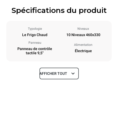
Spécifications du produit
Typologie
Niveaux
Le Frigo Chaud
10 Niveaux 460x330
Panneau
Alimentation
Panneau de contrôle
Électrique
tactile 9,5"
AFFICHER TOUT
Dimensions
Largeur
Profondeur
600 mm
590 mm
Hauteur
Poids
610 mm
49 kg