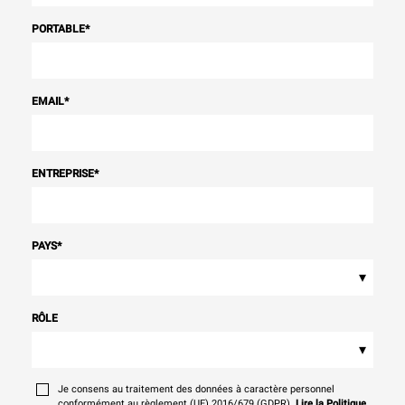
PORTABLE
*
EMAIL
*
ENTREPRISE
*
PAYS
*
▾
RÔLE
▾
Je consens au traitement des données à caractère personnel
conformément au règlement (UE) 2016/679 (GDPR).
Lire la Politique