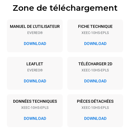
Zone de téléchargement
Caractéristiques de la plaque
Nombre de plaques
Taille de la plaque
10
460x330
MANUEL DE L'UTILISATEUR
FICHE TECHNIQUE
EVEREO®
XEEC-10HS-EPLS
Espace entre les plaques
28 mm
DOWNLOAD
DOWNLOAD
Alimentation
LEAFLET
TÉLÉCHARGER 2D
EVEREO®
XEEC-10HS-EPLS
Tension
Énergie électrique
220-240V 1~
1,5 kW
DOWNLOAD
DOWNLOAD
Fréquence
Type de prise
50 / 60 Hz
Schuko | ✓
DONNÉES TECHNIQUES
PIÈCES DÉTACHÉES
XEEC-10HS-EPLS
XEEC-10HS-EPLS
DOWNLOAD
DOWNLOAD