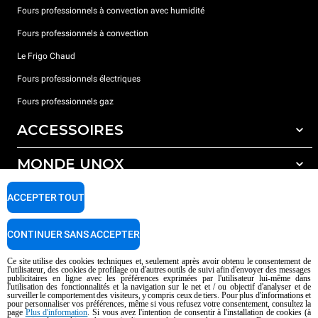
Fours professionnels à convection avec humidité
Fours professionnels à convection
Le Frigo Chaud
Fours professionnels électriques
Fours professionnels gaz
ACCESSOIRES
MONDE UNOX
Tous les accessoires
Détergents pour lavage automatique
SUPPORT
ACCEPTER TOUT
Nos bureaux dans le monde
Détergents pour lavage manuel
Traitement de l'eau avec filtres à résine
Garantie Unox
CONTINUER SANS ACCEPTER
Traitement de l'eau par osmose inverse
Trouver les Revendeurs
Ce site utilise des cookies techniques et, seulement après avoir obtenu le consentement de
l'utilisateur, des cookies de profilage ou d'autres outils de suivi afin d'envoyer des messages
Trouver les Centres SAV
publicitaires en ligne avec les préférences exprimées par l'utilisateur lui-même dans
l'utilisation des fonctionnalités et la navigation sur le net et / ou objectif d'analyser et de
AI Content Disclaimer
Privacy policy
Cookie policy
surveiller le comportement des visiteurs, y compris ceux de tiers. Pour plus d'informations et
pour personnaliser vos préférences, même si vous refusez votre consentement, consultez la
Droits d'auteurt 2026 UNOX SpA Tous droits réservés. Reg.Papova n °
page
Plus d'information
. Si vous avez l'intention de consentir à l'installation de cookies (à