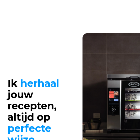
Ik
herhaal
jouw
recepten,
altijd op
perfecte
wijze
.