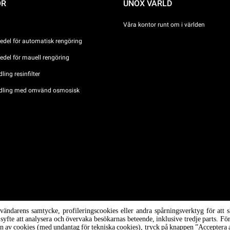
ÖR
UNOX VÄRLD
Våra kontor runt om i världen
del för automatisk rengöring
del för mauell rengöring
ing resinfilter
dling med omvänd osmosisk
ova n °
nvändarens samtycke, profileringscookies eller andra spårningsverktyg för at
/ CF
i syfte att analysera och övervaka besökarnas beteende, inklusive tredje parts. F
ion av cookies (med undantag för tekniska cookies), tryck på knappen ”Acceptera a