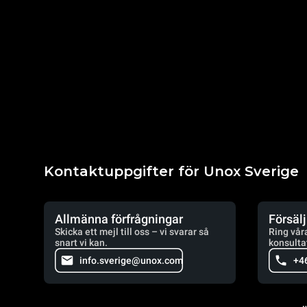
Kontaktuppgifter för Unox Sverige
Allmänna förfrågningar
Försäl
Skicka ett mejl till oss – vi svarar så
Ring vår
snart vi kan.
konsulta
info.sverige@unox.com
+4