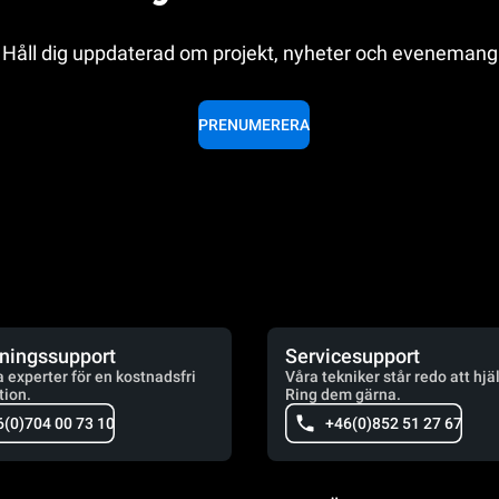
Håll dig uppdaterad om projekt, nyheter och evenemang
PRENUMERERA
jningssupport
Servicesupport
a experter för en kostnadsfri
Våra tekniker står redo att hjä
tion.
Ring dem gärna.
6(0)704 00 73 10
+46(0)852 51 27 67