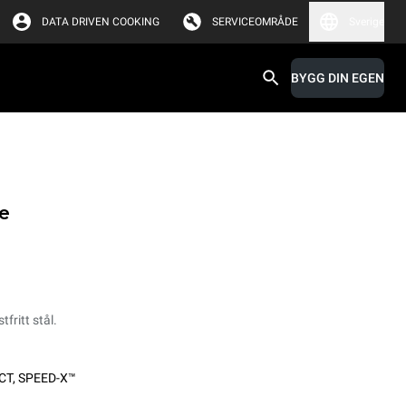
DATA DRIVEN COOKING
SERVICEOMRÅDE
Sverige
BYGG DIN EGEN
e
tfritt stål.
CT
,
SPEED-X™