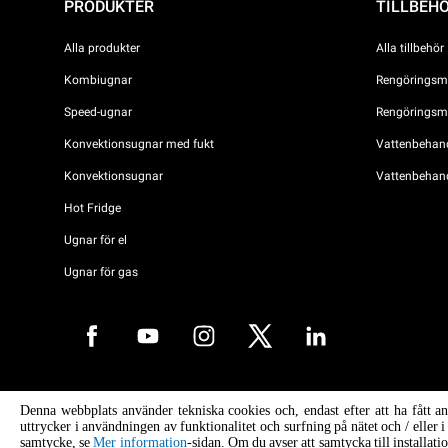
PRODUKTER
TILLBEH
Alla produkter
Alla tillbehör
Kombiugnar
Rengöringsme
Speed-ugnar
Rengöringsme
Konvektionsugnar med fukt
Vattenbehandl
Konvektionsugnar
Vattenbehan
Hot Fridge
Ugnar för el
Ugnar för gas
Copyright 2026 UNOX S.p.A. Alla rättigheter förbehållna. Reg. Imp. Pad
Denna webbplats använder tekniska cookies och, endast efter att ha fått a
04230750285 - REA Padova 372835 - Cap. Soc. 5.000.000 € iv - P.IVA 
uttrycker i användningen av funktionalitet och surfning på nätet och / eller 
04230750285 - IT WEEE Reg. No. IT08020000000377
samtycke, se
Mer information
-sidan. Om du avser att samtycka till installat