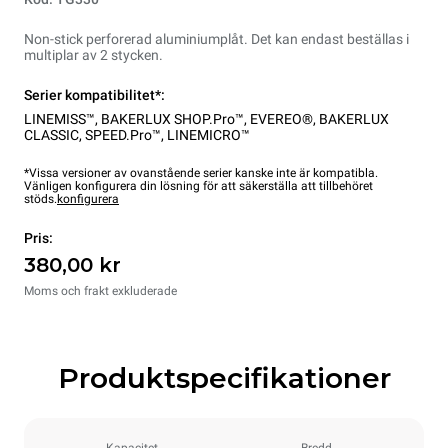
Non-stick perforerad aluminiumplåt. Det kan endast beställas i
multiplar av 2 stycken.
Serier kompatibilitet*:
LINEMISS™
,
BAKERLUX SHOP.Pro™
,
EVEREO®
,
BAKERLUX
CLASSIC
,
SPEED.Pro™
,
LINEMICRO™
*Vissa versioner av ovanstående serier kanske inte är kompatibla.
Vänligen konfigurera din lösning för att säkerställa att tillbehöret
stöds.
konfigurera
Pris:
380,00 kr
Moms och frakt exkluderade
Produktspecifikationer
Kapacitet
Bredd