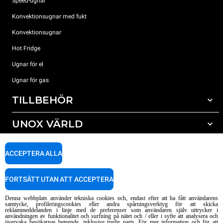
Speed-ugnar
Konvektionsugnar med fukt
Konvektionsugnar
Hot Fridge
Ugnar för el
Ugnar för gas
TILLBEHÖR
UNOX VÄRLD
Alla tillbehör
Rengöringsmedel för automatisk rengöring
SUPPORT
Våra kontor runt om i världen
ACCEPTERA ALLA
Rengöringsmedel för mauell rengöring
Vattenbehandling resinfilter
Unox garanti
FORTSÄTT UTAN ATT ACCEPTERA
Vattenbehandling med omvänd osmosisk
HITTA ÅTERFÖRSÄLJARE
Denna webbplats använder tekniska cookies och, endast efter att ha fått användarens
HITTA SERVICECENTER
samtycke, profileringscookies eller andra spårningsverktyg för att skicka
reklammeddelanden i linje med de preferenser som användaren själv uttrycker i
AI Content Disclaimer
Privacy policy
Cookie policy
användningen av funktionalitet och surfning på nätet och / eller i syfte att analysera och
övervaka besökarnas beteende, inklusive tredje parts. För mer information och för att