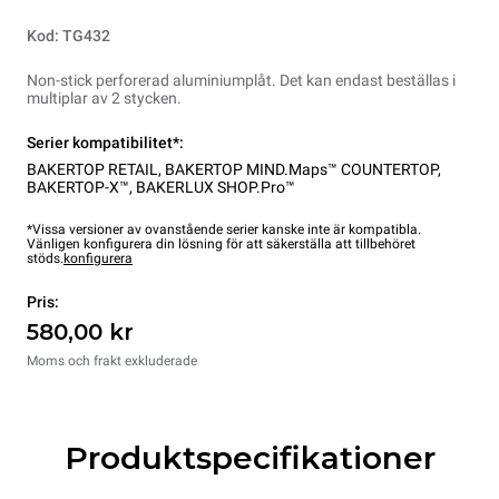
Kod: TG432
Non-stick perforerad aluminiumplåt. Det kan endast beställas i
multiplar av 2 stycken.
Serier kompatibilitet*:
BAKERTOP RETAIL
,
BAKERTOP MIND.Maps™ COUNTERTOP
,
BAKERTOP-X™
,
BAKERLUX SHOP.Pro™
*Vissa versioner av ovanstående serier kanske inte är kompatibla.
Vänligen konfigurera din lösning för att säkerställa att tillbehöret
stöds.
konfigurera
Pris:
580,00 kr
Moms och frakt exkluderade
Produktspecifikationer