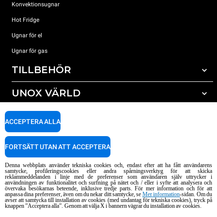
Konvektionsugnar
Hot Fridge
Ugnar för el
Ugnar för gas
TILLBEHÖR
UNOX VÄRLD
Alla tillbehör
Rengöringsmedel för automatisk rengöring
SUPPORT
Våra kontor runt om i världen
ACCEPTERA ALLA
Rengöringsmedel för mauell rengöring
Vattenbehandling resinfilter
Unox garanti
FORTSÄTT UTAN ATT ACCEPTERA
Vattenbehandling med omvänd osmosisk
HITTA ÅTERFÖRSÄLJARE
Denna webbplats använder tekniska cookies och, endast efter att ha fått användarens
HITTA SERVICECENTER
samtycke, profileringscookies eller andra spårningsverktyg för att skicka
reklammeddelanden i linje med de preferenser som användaren själv uttrycker i
AI Content Disclaimer
Privacy policy
Cookie policy
användningen av funktionalitet och surfning på nätet och / eller i syfte att analysera och
övervaka besökarnas beteende, inklusive tredje parts. För mer information och för att
Copyright 2026 UNOX S.p.A. Alla rättigheter förbehållna. Reg. Imp. Padova n
anpassa dina preferenser, även om du nekar ditt samtycke, se
Mer information
-sidan. Om du
avser att samtycka till installation av cookies (med undantag för tekniska cookies), tryck på
° 04230750285 - REA Padova 372835 - Cap. Soc. 5.000.000 € iv - P.IVA / CF
knappen ”Acceptera alla”. Genom att välja X i bannern vägrar du installation av cookies.
04230750285 - IT WEEE Reg. No. IT08020000000377