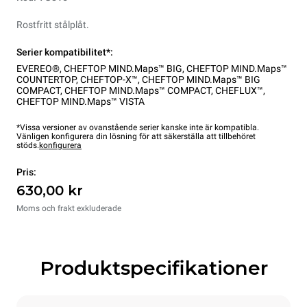
Rostfritt stålplåt.
Serier kompatibilitet*:
EVEREO®
,
CHEFTOP MIND.Maps™ BIG
,
CHEFTOP MIND.Maps™
COUNTERTOP
,
CHEFTOP-X™
,
CHEFTOP MIND.Maps™ BIG
COMPACT
,
CHEFTOP MIND.Maps™ COMPACT
,
CHEFLUX™
,
CHEFTOP MIND.Maps™ VISTA
*Vissa versioner av ovanstående serier kanske inte är kompatibla.
Vänligen konfigurera din lösning för att säkerställa att tillbehöret
stöds.
konfigurera
Pris:
630,00 kr
Moms och frakt exkluderade
Produktspecifikationer