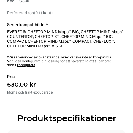
Kod: TG830
Perforerad rostfritt kantin.
Serier kompatibilitet*:
EVEREO®
,
CHEFTOP MIND.Maps™ BIG
,
CHEFTOP MIND.Maps™
COUNTERTOP
,
CHEFTOP-X™
,
CHEFTOP MIND.Maps™ BIG
COMPACT
,
CHEFTOP MIND.Maps™ COMPACT
,
CHEFLUX™
,
CHEFTOP MIND.Maps™ VISTA
*Vissa versioner av ovanstående serier kanske inte är kompatibla.
Vänligen konfigurera din lösning för att säkerställa att tillbehöret
stöds.
konfigurera
Pris:
630,00 kr
Moms och frakt exkluderade
Produktspecifikationer