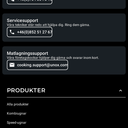
Servicesupport
Våra tekniker står redo att hjälpa dig. Ring dem gärna.
+46(0)852 51 27 67
Matlagningssupport
Våra företagskockar hjälper dig gärna och svarar inom kort.
cooking.support@unox.com
PRODUKTER
Alla produkter
Kombiugnar
Speed-ugnar