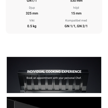
GN1/1
530 mm
Djup
höjd
325 mm
15 mm
Vikt
Kompatibel med
0.5 kg
GN 1/1, GN 2/1
INDIVIDUAL COOKING EXPERIENCE
Book an appointment with your personal Chef.