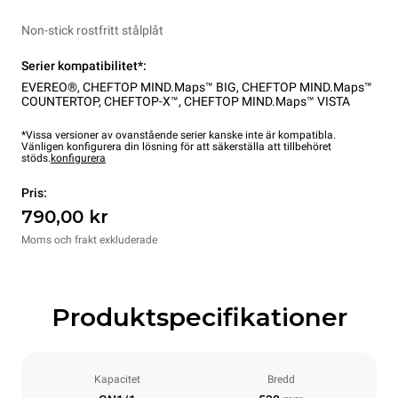
Non-stick rostfritt stålplåt
Serier kompatibilitet*:
EVEREO®
,
CHEFTOP MIND.Maps™ BIG
,
CHEFTOP MIND.Maps™
COUNTERTOP
,
CHEFTOP-X™
,
CHEFTOP MIND.Maps™ VISTA
*Vissa versioner av ovanstående serier kanske inte är kompatibla.
Vänligen konfigurera din lösning för att säkerställa att tillbehöret
stöds.
konfigurera
Pris:
790,00 kr
Moms och frakt exkluderade
Produktspecifikationer
Kapacitet
Bredd