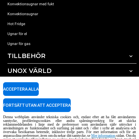
Konvektionsugnar med fukt
Konvektionsugnar
Hot Fridge
Ugnar för el
Ugnar för gas
TILLBEHÖR
UNOX VÄRLD
Alla tillbehör
Rengöringsmedel för automatisk rengöring
SUPPORT
Våra kontor runt om i världen
ACCEPTERA ALLA
Rengöringsmedel för mauell rengöring
Vattenbehandling resinfilter
Unox garanti
FORTSÄTT UTAN ATT ACCEPTERA
Vattenbehandling med omvänd osmosisk
HITTA ÅTERFÖRSÄLJARE
Denna webbplats använder tekniska cookies och, endast efter att ha fått användarens
HITTA SERVICECENTER
samtycke, profileringscookies eller andra spårningsverktyg för att skicka
reklammeddelanden i linje med de preferenser som användaren själv uttrycker i
AI Content Disclaimer
Privacy policy
Cookie policy
användningen av funktionalitet och surfning på nätet och / eller i syfte att analysera och
övervaka besökarnas beteende, inklusive tredje parts. För mer information och för att
Copyright 2026 UNOX S.p.A. Alla rättigheter förbehållna. Reg. Imp. Padova n
anpassa dina preferenser, även om du nekar ditt samtycke, se
Mer information
-sidan. Om du