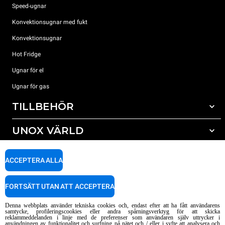
Speed-ugnar
Konvektionsugnar med fukt
Konvektionsugnar
Hot Fridge
Ugnar för el
Ugnar för gas
TILLBEHÖR
UNOX VÄRLD
Alla tillbehör
Rengöringsmedel för automatisk rengöring
SUPPORT
Våra kontor runt om i världen
ACCEPTERA ALLA
Rengöringsmedel för mauell rengöring
Vattenbehandling resinfilter
Unox garanti
FORTSÄTT UTAN ATT ACCEPTERA
Vattenbehandling med omvänd osmosisk
HITTA ÅTERFÖRSÄLJARE
Denna webbplats använder tekniska cookies och, endast efter att ha fått användarens
HITTA SERVICECENTER
samtycke, profileringscookies eller andra spårningsverktyg för att skicka
reklammeddelanden i linje med de preferenser som användaren själv uttrycker i
AI Content Disclaimer
Privacy policy
Cookie policy
användningen av funktionalitet och surfning på nätet och / eller i syfte att analysera och