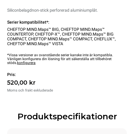
Siliconbelagdnon-stick perforerad aluminiumplåt.
Serier kompatibilitet*:
CHEFTOP MIND.Maps™ BIG
,
CHEFTOP MIND.Maps™
COUNTERTOP
,
CHEFTOP-X™
,
CHEFTOP MIND.Maps™ BIG
COMPACT
,
CHEFTOP MIND.Maps™ COMPACT
,
CHEFLUX™
,
CHEFTOP MIND.Maps™ VISTA
*Vissa versioner av ovanstående serier kanske inte är kompatibla.
Vänligen konfigurera din lösning för att säkerställa att tillbehöret
stöds.
konfigurera
Pris:
520,00 kr
Moms och frakt exkluderade
Produktspecifikationer