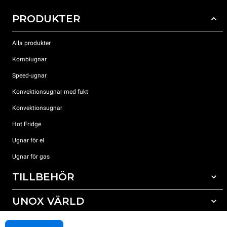
PRODUKTER
Alla produkter
Kombiugnar
Speed-ugnar
Konvektionsugnar med fukt
Konvektionsugnar
Hot Fridge
Ugnar för el
Ugnar för gas
TILLBEHÖR
UNOX VÄRLD
Alla tillbehör
Rengöringsmedel för automatisk rengöring
SUPPORT
Våra kontor runt om i världen