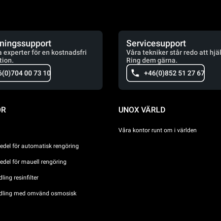
jningssupport
Servicesupport
a experter för en kostnadsfri
Våra tekniker står redo att hjä
tion.
Ring dem gärna.
6(0)704 00 73 10
+46(0)852 51 27 67
ÖR
UNOX VÄRLD
Våra kontor runt om i världen
del för automatisk rengöring
del för mauell rengöring
ing resinfilter
dling med omvänd osmosisk