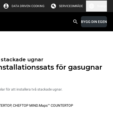
DATA DRIVEN COOKING
SERVICEOMRÅDE
Sverige
BYGG DIN EGEN
ör stackade ugnar
stallationssats för gasugnar
lar för att installera två stackade ugnar.
TERTOP
,
CHEFTOP MIND.Maps™ COUNTERTOP