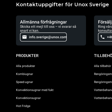
Kontaktuppgifter för Unox Sverige
Allmänna förfrågningar
Försäl
Skicka ett mejl till oss – vi svarar så
Ring vår
snart vi kan.
konsulta
info.sverige@unox.com
+4
PRODUKTER
TILLBEH
Alla produkter
Alla tillbehör
Kombiugnar
Rengöringsme
Speed-ugnar
Rengöringsme
Konvektionsugnar med fukt
Vattenbehandl
Konvektionsugnar
Vattenbehan
Hot Fridge