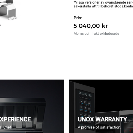
*Vissa versioner av ovanstående serie
säkerställa att tillbehöret stöds.
konfi
Pris:
5 040,00 kr
Moms och frakt exkluderade
EXPERIENCE
UNOX WARRANTY
l Chef.
A promise of satisfaction.