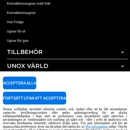
Konvektionsugnar med fukt
Konvektionsugnar
Hot Fridge
Ugnar för el
Ugnar för gas
TILLBEHÖR
UNOX VÄRLD
Alla tillbehör
Rengöringsmedel för automatisk rengöring
SUPPORT
Våra kontor runt om i världen
ACCEPTERA ALLA
Rengöringsmedel för mauell rengöring
Vattenbehandling resinfilter
Unox garanti
FORTSÄTT UTAN ATT ACCEPTERA
Vattenbehandling med omvänd osmosisk
HITTA ÅTERFÖRSÄLJARE
Denna webbplats använder tekniska cookies och, endast efter att ha fått användarens
HITTA SERVICECENTER
samtycke, profileringscookies eller andra spårningsverktyg för att skicka
reklammeddelanden i linje med de preferenser som användaren själv uttrycker i
AI Content Disclaimer
Privacy policy
Cookie policy
användningen av funktionalitet och surfning på nätet och / eller i syfte att analysera och
övervaka besökarnas beteende, inklusive tredje parts. För mer information och för att
Copyright 2026 UNOX S.p.A. Alla rättigheter förbehållna. Reg. Imp. Padova n
anpassa dina preferenser, även om du nekar ditt samtycke, se
Mer information
-sidan. Om du