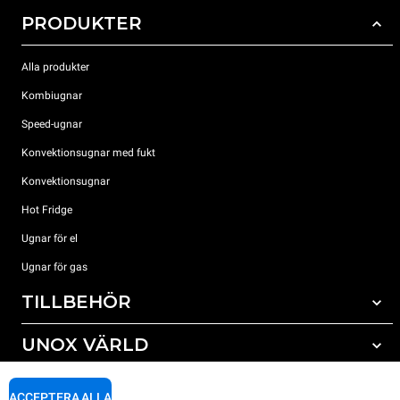
PRODUKTER
Alla produkter
Kombiugnar
Speed-ugnar
Konvektionsugnar med fukt
Konvektionsugnar
Hot Fridge
Ugnar för el
Ugnar för gas
TILLBEHÖR
UNOX VÄRLD
Alla tillbehör
Rengöringsmedel för automatisk rengöring
SUPPORT
Våra kontor runt om i världen
ACCEPTERA ALLA