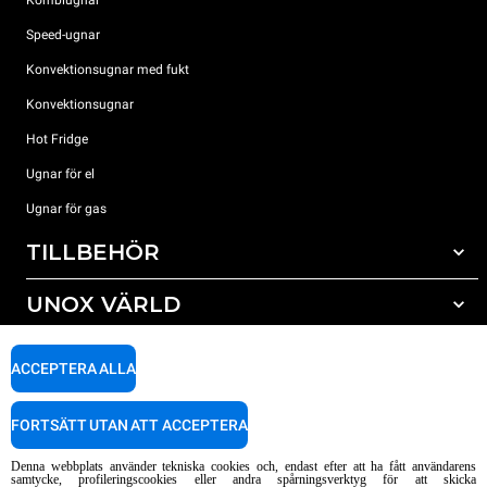
Kombiugnar
Speed-ugnar
Konvektionsugnar med fukt
Konvektionsugnar
Hot Fridge
Ugnar för el
Ugnar för gas
TILLBEHÖR
UNOX VÄRLD
Alla tillbehör
Rengöringsmedel för automatisk rengöring
SUPPORT
Våra kontor runt om i världen
ACCEPTERA ALLA
Rengöringsmedel för mauell rengöring
Vattenbehandling resinfilter
Unox garanti
FORTSÄTT UTAN ATT ACCEPTERA
Vattenbehandling med omvänd osmosisk
HITTA ÅTERFÖRSÄLJARE
Denna webbplats använder tekniska cookies och, endast efter att ha fått användarens
HITTA SERVICECENTER
samtycke, profileringscookies eller andra spårningsverktyg för att skicka