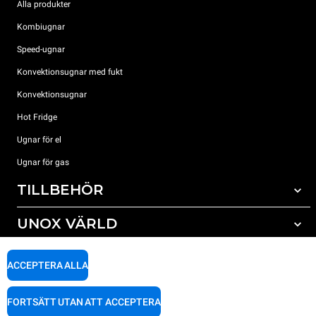
Alla produkter
Kombiugnar
Speed-ugnar
Konvektionsugnar med fukt
Konvektionsugnar
Hot Fridge
Ugnar för el
Ugnar för gas
TILLBEHÖR
UNOX VÄRLD
Alla tillbehör
Rengöringsmedel för automatisk rengöring
SUPPORT
Våra kontor runt om i världen
ACCEPTERA ALLA
Rengöringsmedel för mauell rengöring
Vattenbehandling resinfilter
Unox garanti
FORTSÄTT UTAN ATT ACCEPTERA
Vattenbehandling med omvänd osmosisk
HITTA ÅTERFÖRSÄLJARE