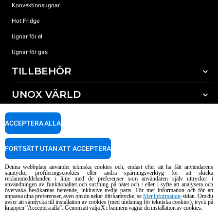
Konvektionsugnar
Hot Fridge
Ugnar för el
Ugnar för gas
TILLBEHÖR
UNOX VÄRLD
Alla tillbehör
Rengöringsmedel för automatisk rengöring
SUPPORT
Våra kontor runt om i världen
ACCEPTERA ALLA
Rengöringsmedel för mauell rengöring
Vattenbehandling resinfilter
Unox garanti
FORTSÄTT UTAN ATT ACCEPTERA
Vattenbehandling med omvänd osmosisk
HITTA ÅTERFÖRSÄLJARE
Denna webbplats använder tekniska cookies och, endast efter att ha fått användarens
HITTA SERVICECENTER
samtycke, profileringscookies eller andra spårningsverktyg för att skicka
reklammeddelanden i linje med de preferenser som användaren själv uttrycker i
AI Content Disclaimer
Privacy policy
Cookie policy
användningen av funktionalitet och surfning på nätet och / eller i syfte att analysera och
övervaka besökarnas beteende, inklusive tredje parts. För mer information och för att
Copyright 2026 UNOX S.p.A. Alla rättigheter förbehållna. Reg. Imp. Padova n
anpassa dina preferenser, även om du nekar ditt samtycke, se
Mer information
-sidan. Om du
avser att samtycka till installation av cookies (med undantag för tekniska cookies), tryck på
° 04230750285 - REA Padova 372835 - Cap. Soc. 5.000.000 € iv - P.IVA / CF
knappen ”Acceptera alla”. Genom att välja X i bannern vägrar du installation av cookies.
04230750285 - IT WEEE Reg. No. IT08020000000377