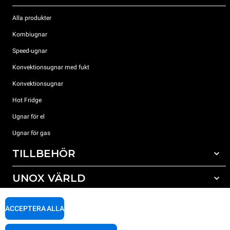
Alla produkter
Kombiugnar
Speed-ugnar
Konvektionsugnar med fukt
Konvektionsugnar
Hot Fridge
Ugnar för el
Ugnar för gas
TILLBEHÖR
UNOX VÄRLD
Alla tillbehör
Rengöringsmedel för automatisk rengöring
SUPPORT
Våra kontor runt om i världen
ACCEPTERA ALLA
Rengöringsmedel för mauell rengöring
Vattenbehandling resinfilter
Unox garanti