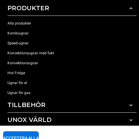
PRODUKTER
Alla produkter
Kombiugnar
Speed-ugnar
Konvektionsugnar med fukt
Konvektionsugnar
Hot Fridge
Ugnar för el
Ugnar för gas
TILLBEHÖR
UNOX VÄRLD
Alla tillbehör
Rengöringsmedel för automatisk rengöring
SUPPORT
Våra kontor runt om i världen
ACCEPTERA ALLA