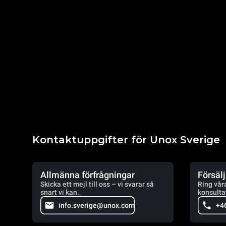
Kontaktuppgifter för Unox Sverige
Allmänna förfrågningar
Försäl
Skicka ett mejl till oss – vi svarar så
Ring vår
snart vi kan.
konsulta
info.sverige@unox.com
+4