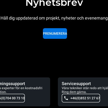
Nyhetsbrev
Håll dig uppdaterad om projekt, nyheter och evenemang
PRENUMERERA
jningssupport
Servicesupport
a experter för en kostnadsfri
Våra tekniker står redo att hjä
tion.
Ring dem gärna.
6(0)704 00 73 10
+46(0)852 51 27 67