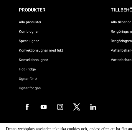
PRODUKTER
TILLBEH
Alla produkter
Alla tillbehör
Kombiugnar
Rengöringsme
Speed-ugnar
Rengöringsme
Konvektionsugnar med fukt
Vattenbehandl
Konvektionsugnar
Vattenbehan
Hot Fridge
Ugnar för el
Ugnar för gas
Copyright 2026 UNOX S.p.A. Alla rättigheter förbehållna. Reg. Imp. Pad
Denna webbplats använder tekniska cookies och, endast efter att ha fått a
04230750285 - REA Padova 372835 - Cap. Soc. 5.000.000 € iv - P.IVA 