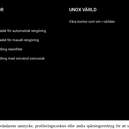
ÖR
UNOX VÄRLD
Våra kontor runt om i världen
del för automatisk rengöring
del för mauell rengöring
ing resinfilter
dling med omvänd osmosisk
ova n °
nvändarens samtycke, profileringscookies eller andra spårningsverktyg för at
/ CF