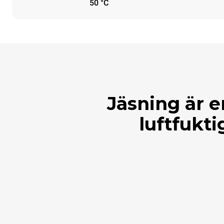
50 °C
Jäsning är e
luftfukti