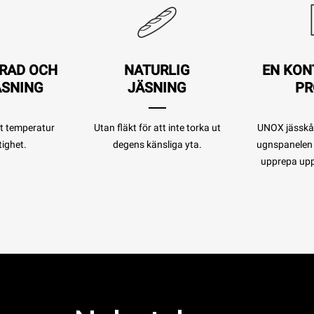
RAD OCH
NATURLIG
EN KON
ÄSNING
JÄSNING
PR
kt temperatur
Utan fläkt för att inte torka ut
UNOX jässkåp
tighet.
degens känsliga yta.
ugnspanelen 
upprepa upp