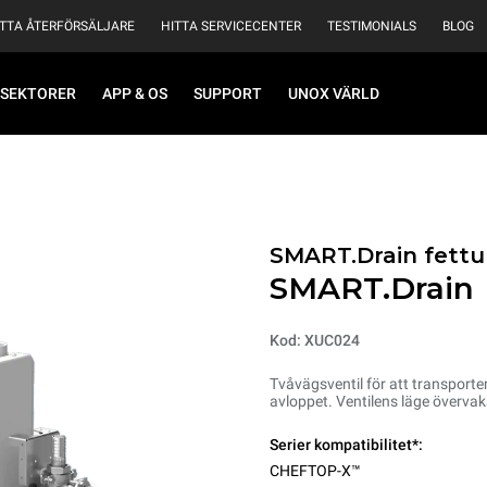
ITTA ÅTERFÖRSÄLJARE
HITTA SERVICECENTER
TESTIMONIALS
BLOG
SEKTORER
APP & OS
SUPPORT
UNOX VÄRLD
SMART.Drain fett
SMART.Drain
Kod: XUC024
Tvåvägsventil för att transporte
avloppet. Ventilens läge övervak
Serier kompatibilitet*:
CHEFTOP-X™