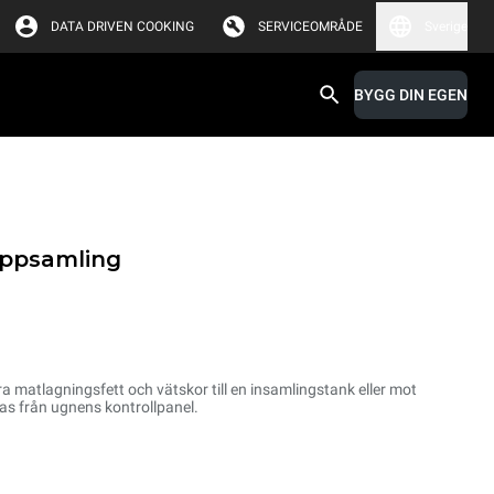
DATA DRIVEN COOKING
SERVICEOMRÅDE
Sverige
BYGG DIN EGEN
uppsamling
ra matlagningsfett och vätskor till en insamlingstank eller mot
as från ugnens kontrollpanel.