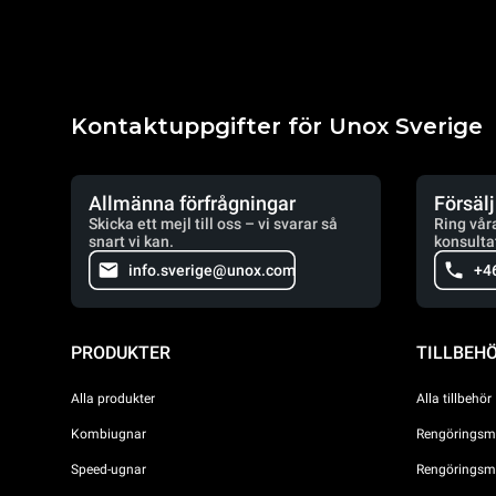
Kontaktuppgifter för Unox Sverige
Allmänna förfrågningar
Försäl
Skicka ett mejl till oss – vi svarar så
Ring vår
snart vi kan.
konsulta
info.sverige@unox.com
+4
PRODUKTER
TILLBEH
Alla produkter
Alla tillbehör
Kombiugnar
Rengöringsme
Speed-ugnar
Rengöringsme