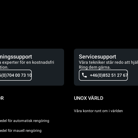
jningssupport
Servicesupport
a experter för en kostnadsfri
Våra tekniker står redo att hjä
tion.
Ring dem gärna.
6(0)704 00 73 10
+46(0)852 51 27 67
ÖR
UNOX VÄRLD
Våra kontor runt om i världen
del för automatisk rengöring
del för mauell rengöring