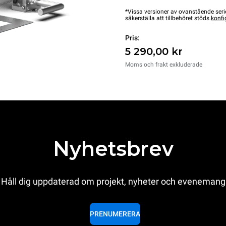
*Vissa versioner av ovanstående serie
säkerställa att tillbehöret stöds.
konfi
Pris:
5 290,00 kr
Moms och frakt exkluderade
Nyhetsbrev
Håll dig uppdaterad om projekt, nyheter och evenemang
PRENUMERERA