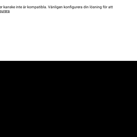
r kanske inte är kompatibla. Vänligen konfigurera din lösning för att
gurera