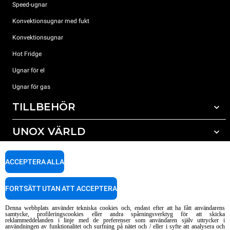
Speed-ugnar
Konvektionsugnar med fukt
Konvektionsugnar
Hot Fridge
Ugnar för el
Ugnar för gas
TILLBEHÖR
UNOX VÄRLD
Alla tillbehör
Rengöringsmedel för automatisk rengöring
SUPPORT
Våra kontor runt om i världen
ACCEPTERA ALLA
Rengöringsmedel för mauell rengöring
Vattenbehandling resinfilter
Unox garanti
FORTSÄTT UTAN ATT ACCEPTERA
Vattenbehandling med omvänd osmosisk
HITTA ÅTERFÖRSÄLJARE
Denna webbplats använder tekniska cookies och, endast efter att ha fått användarens
HITTA SERVICECENTER
samtycke, profileringscookies eller andra spårningsverktyg för att skicka
reklammeddelanden i linje med de preferenser som användaren själv uttrycker i
AI Content Disclaimer
Privacy policy
Cookie policy
användningen av funktionalitet och surfning på nätet och / eller i syfte att analysera och