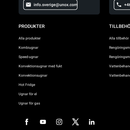
info.sverige@unox.com
+4
PRODUKTER
TILLBEH
Alla produkter
Alla tillbehör
Kombiugnar
Rengöringsme
Speed-ugnar
Rengöringsme
Konvektionsugnar med fukt
Vattenbehandl
Konvektionsugnar
Vattenbehan
Hot Fridge
Ugnar för el
Ugnar för gas