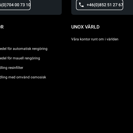
6(0)704 00 73 10
+46(0)852 51 27 67
ÖR
UNOX VÄRLD
Våra kontor runt om i världen
del för automatisk rengöring
del för mauell rengöring
ing resinfilter
dling med omvänd osmosisk