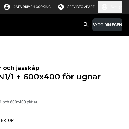
DATA DRIVEN COOKING
SERVICEOMRÅDE
Sverige
BYGG DIN EGEN
r och jässkåp
N1/1 + 600x400 för ugnar
/1 och 600x400 plåtar.
TERTOP