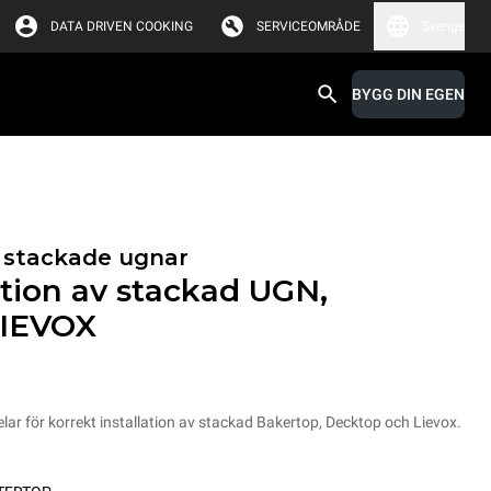
DATA DRIVEN COOKING
SERVICEOMRÅDE
Sverige
BYGG DIN EGEN
ör stackade ugnar
lation av stackad UGN,
IEVOX
elar för korrekt installation av stackad Bakertop, Decktop och Lievox.