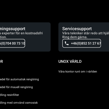
jningssupport
Servicesupport
a experter för en kostnadsfri
Våra tekniker står redo att hjä
tion.
Ring dem gärna.
6(0)704 00 73 10
+46(0)852 51 27 67
ÖR
UNOX VÄRLD
Våra kontor runt om i världen
del för automatisk rengöring
del för mauell rengöring
ing resinfilter
dling med omvänd osmosisk