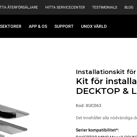
ITTA ÅTERFÖRSÄLJARE
HITTA SERVICECENTER
TESTIMONIALS
BLOG
SEKTORER
APP & OS
SUPPORT
UNOX VÄRLD
Installationskit f
Kit för instal
DECKTOP & L
Kod: XUC063
Det innehåller alla nödvändiga d
Serier kompatibilitet*: