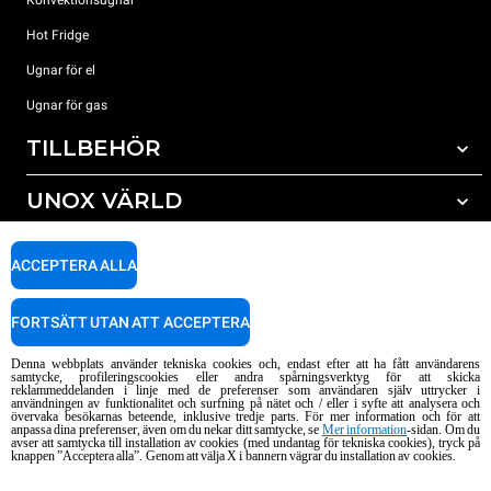
Hot Fridge
Ugnar för el
Ugnar för gas
TILLBEHÖR
UNOX VÄRLD
Alla tillbehör
Rengöringsmedel för automatisk rengöring
SUPPORT
Våra kontor runt om i världen
ACCEPTERA ALLA
Rengöringsmedel för mauell rengöring
Vattenbehandling resinfilter
Unox garanti
FORTSÄTT UTAN ATT ACCEPTERA
Vattenbehandling med omvänd osmosisk
HITTA ÅTERFÖRSÄLJARE
Denna webbplats använder tekniska cookies och, endast efter att ha fått användarens
HITTA SERVICECENTER
samtycke, profileringscookies eller andra spårningsverktyg för att skicka
reklammeddelanden i linje med de preferenser som användaren själv uttrycker i
AI Content Disclaimer
Privacy policy
Cookie policy
användningen av funktionalitet och surfning på nätet och / eller i syfte att analysera och
övervaka besökarnas beteende, inklusive tredje parts. För mer information och för att
Copyright 2026 UNOX S.p.A. Alla rättigheter förbehållna. Reg. Imp. Padova n
anpassa dina preferenser, även om du nekar ditt samtycke, se
Mer information
-sidan. Om du
avser att samtycka till installation av cookies (med undantag för tekniska cookies), tryck på
° 04230750285 - REA Padova 372835 - Cap. Soc. 5.000.000 € iv - P.IVA / CF
knappen ”Acceptera alla”. Genom att välja X i bannern vägrar du installation av cookies.
04230750285 - IT WEEE Reg. No. IT08020000000377