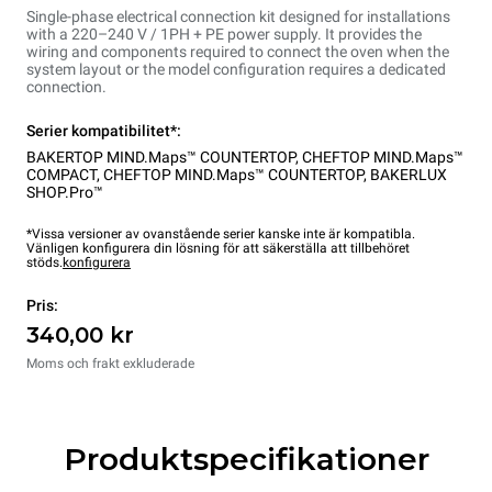
Single-phase electrical connection kit designed for installations
with a 220–240 V / 1PH + PE power supply. It provides the
wiring and components required to connect the oven when the
system layout or the model configuration requires a dedicated
connection.
Serier kompatibilitet*:
BAKERTOP MIND.Maps™ COUNTERTOP
,
CHEFTOP MIND.Maps™
COMPACT
,
CHEFTOP MIND.Maps™ COUNTERTOP
,
BAKERLUX
SHOP.Pro™
*Vissa versioner av ovanstående serier kanske inte är kompatibla.
Vänligen konfigurera din lösning för att säkerställa att tillbehöret
stöds.
konfigurera
Pris:
340,00 kr
Moms och frakt exkluderade
Produktspecifikationer