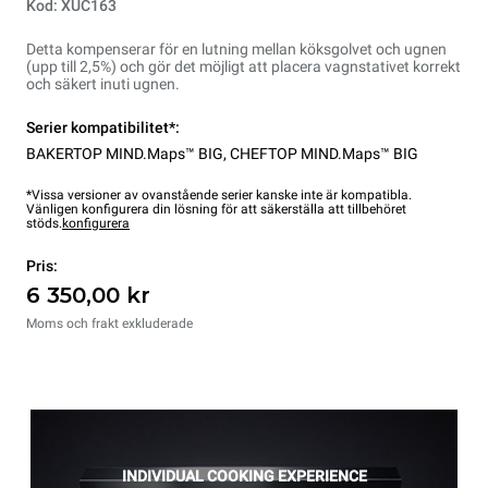
Kod: XUC163
Detta kompenserar för en lutning mellan köksgolvet och ugnen
(upp till 2,5%) och gör det möjligt att placera vagnstativet korrekt
och säkert inuti ugnen.
Serier kompatibilitet*:
BAKERTOP MIND.Maps™ BIG
,
CHEFTOP MIND.Maps™ BIG
*Vissa versioner av ovanstående serier kanske inte är kompatibla.
Vänligen konfigurera din lösning för att säkerställa att tillbehöret
stöds.
konfigurera
Pris:
6 350,00 kr
Moms och frakt exkluderade
INDIVIDUAL COOKING EXPERIENCE