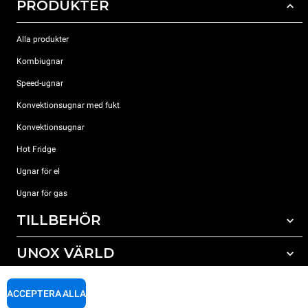
PRODUKTER
Alla produkter
Kombiugnar
Speed-ugnar
Konvektionsugnar med fukt
Konvektionsugnar
Hot Fridge
Ugnar för el
Ugnar för gas
TILLBEHÖR
UNOX VÄRLD
Alla tillbehör
Rengöringsmedel för automatisk rengöring
SUPPORT
Våra kontor runt om i världen
ACCEPTERA ALLA
Rengöringsmedel för mauell rengöring