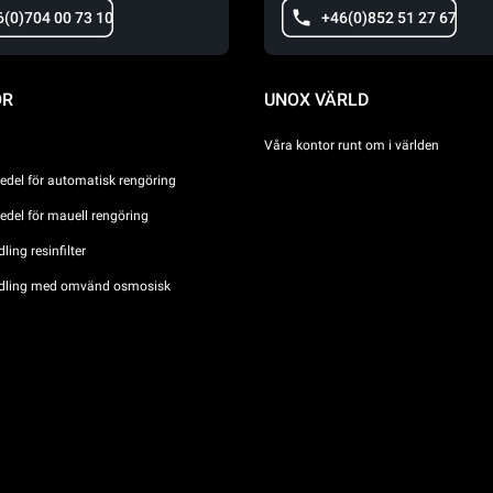
6(0)704 00 73 10
+46(0)852 51 27 67
ÖR
UNOX VÄRLD
Våra kontor runt om i världen
del för automatisk rengöring
del för mauell rengöring
ing resinfilter
dling med omvänd osmosisk