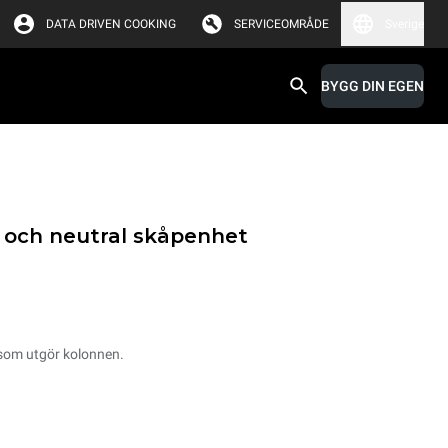
DATA DRIVEN COOKING
SERVICEOMRÅDE
Sverige
BYGG DIN EGEN
iv och neutral skåpenhet
som utgör kolonnen.