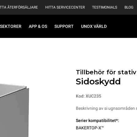
ITTA ÅTERFÖRSÄLJARE
HITTA SERVICECENTER
TESTIMONIALS
BLOG
SEKTORER
APP & OS
SUPPORT
UNOX VÄRLD
Tillbehör för stat
Sidoskydd
Kod: XUC235
Beskrivning av si ugnsområden 
Serier kompatibilitet*:
BAKERTOP-X™