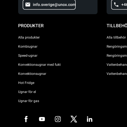
info.sverige@unox.com
+4
PRODUKTER
TILLBEH
Alla produkter
Alla tillbehör
Kombiugnar
Rengöringsme
Speed-ugnar
Rengöringsme
Konvektionsugnar med fukt
Vattenbehandl
Konvektionsugnar
Vattenbehan
Hot Fridge
Ugnar för el
Ugnar för gas