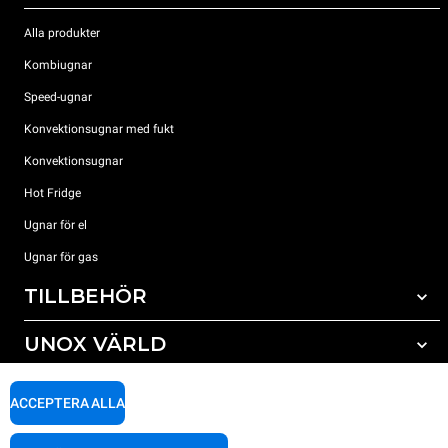
Alla produkter
Kombiugnar
Speed-ugnar
Konvektionsugnar med fukt
Konvektionsugnar
Hot Fridge
Ugnar för el
Ugnar för gas
TILLBEHÖR
UNOX VÄRLD
Alla tillbehör
Rengöringsmedel för automatisk rengöring
SUPPORT
Våra kontor runt om i världen
ACCEPTERA ALLA
Rengöringsmedel för mauell rengöring
Vattenbehandling resinfilter
Unox garanti