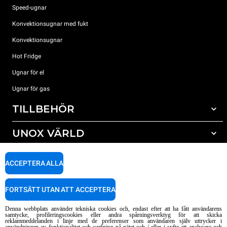
Speed-ugnar
Konvektionsugnar med fukt
Konvektionsugnar
Hot Fridge
Ugnar för el
Ugnar för gas
TILLBEHÖR
UNOX VÄRLD
Alla tillbehör
Rengöringsmedel för automatisk rengöring
SUPPORT
Våra kontor runt om i världen
ACCEPTERA ALLA
Rengöringsmedel för mauell rengöring
Vattenbehandling resinfilter
Unox garanti
FORTSÄTT UTAN ATT ACCEPTERA
Vattenbehandling med omvänd osmosisk
HITTA ÅTERFÖRSÄLJARE
Denna webbplats använder tekniska cookies och, endast efter att ha fått användarens
HITTA SERVICECENTER
samtycke, profileringscookies eller andra spårningsverktyg för att skicka
reklammeddelanden i linje med de preferenser som användaren själv uttrycker i
AI Content Disclaimer
Privacy policy
Cookie policy