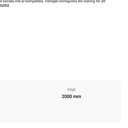
r kanske inte är kompatibla. Vänligen konfigurera din lösning för att
gurera
höjd
2000 mm