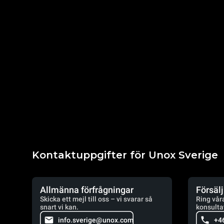
Kontaktuppgifter för Unox Sverige
Allmänna förfrågningar
Försäl
Skicka ett mejl till oss – vi svarar så
Ring vår
snart vi kan.
konsulta
info.sverige@unox.com
+4