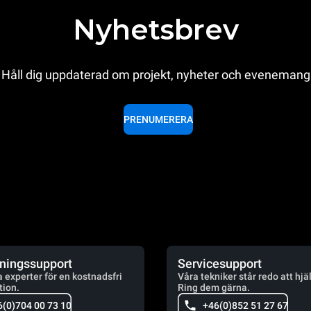
Nyhetsbrev
Håll dig uppdaterad om projekt, nyheter och evenemang
PRENUMERERA
jningssupport
Servicesupport
a experter för en kostnadsfri
Våra tekniker står redo att hjä
tion.
Ring dem gärna.
6(0)704 00 73 10
+46(0)852 51 27 67