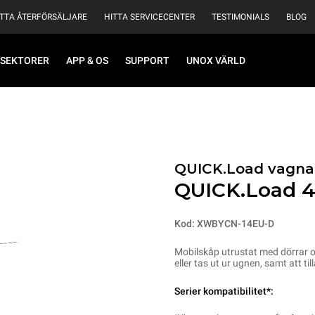
ITTA ÅTERFÖRSÄLJARE
HITTA SERVICECENTER
TESTIMONIALS
BLOG
SEKTORER
APP & OS
SUPPORT
UNOX VÄRLD
QUICK.Load vagna
QUICK.Load 4
Kod: XWBYCN-14EU-D
Mobilskåp utrustat med dörrar och
eller tas ut ur ugnen, samt att ti
Serier kompatibilitet*: