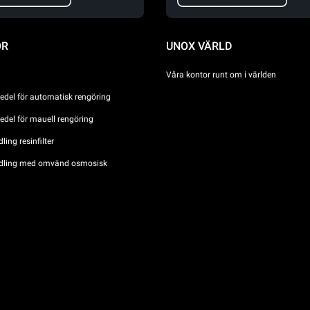
ÖR
UNOX VÄRLD
Våra kontor runt om i världen
del för automatisk rengöring
del för mauell rengöring
ing resinfilter
dling med omvänd osmosisk