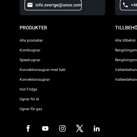
info.sverige@unox.com
+4
PRODUKTER
TILLBEH
Alla produkter
Alla tillbehör
Kombiugnar
Rengöringsme
Speed-ugnar
Rengöringsme
Konvektionsugnar med fukt
Vattenbehandl
Konvektionsugnar
Vattenbehan
Hot Fridge
Ugnar för el
Ugnar för gas