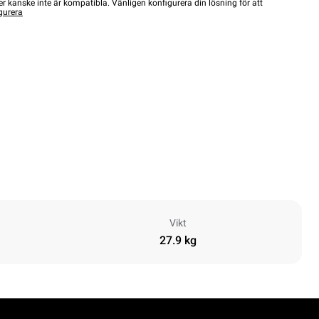
r kanske inte är kompatibla. Vänligen konfigurera din lösning för att
gurera
Vikt
27.9 kg