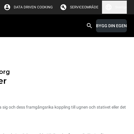
DATA DRIVEN COOKING
SERVICEOMRÅDE
Sverige
BYGG DIN EGEN
org
er
 sig och dess framgångsrika koppling till ugnen och stativet eller det