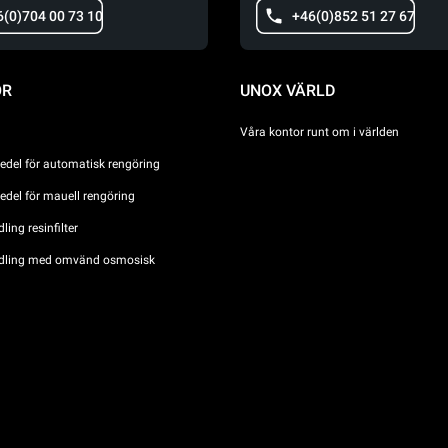
6(0)704 00 73 10
+46(0)852 51 27 67
ÖR
UNOX VÄRLD
Våra kontor runt om i världen
del för automatisk rengöring
del för mauell rengöring
ing resinfilter
dling med omvänd osmosisk