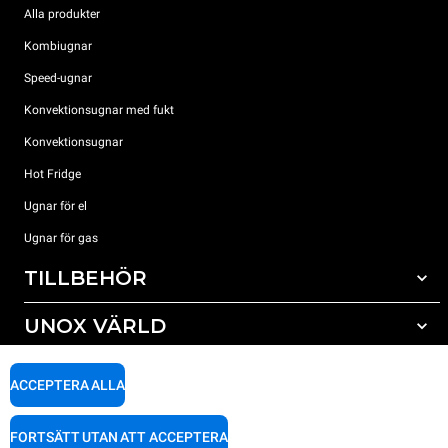
Alla produkter
Kombiugnar
Speed-ugnar
Konvektionsugnar med fukt
Konvektionsugnar
Hot Fridge
Ugnar för el
Ugnar för gas
TILLBEHÖR
UNOX VÄRLD
Alla tillbehör
Rengöringsmedel för automatisk rengöring
SUPPORT
Våra kontor runt om i världen
ACCEPTERA ALLA
Rengöringsmedel för mauell rengöring
Vattenbehandling resinfilter
Unox garanti
FORTSÄTT UTAN ATT ACCEPTERA