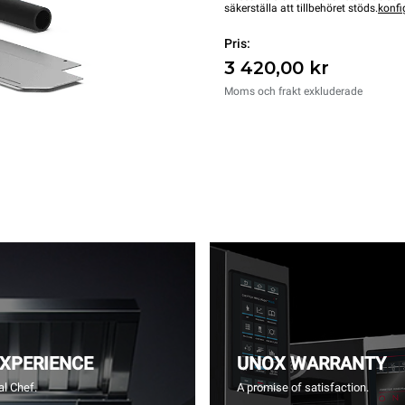
säkerställa att tillbehöret stöds.
konfi
Pris:
3 420,00 kr
Moms och frakt exkluderade
EXPERIENCE
UNOX WARRANTY
l Chef.
A promise of satisfaction.