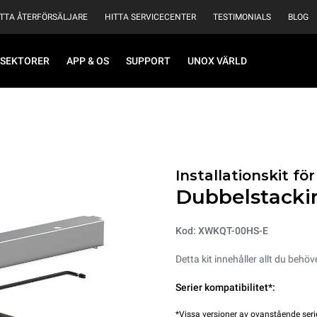
ITTA ÅTERFÖRSÄLJARE
HITTA SERVICECENTER
TESTIMONIALS
BLOG
SEKTORER
APP & OS
SUPPORT
UNOX VÄRLD
Installationskit f
Dubbelstackin
Kod: XWKQT-00HS-E
Detta kit innehåller allt du behöv
Serier kompatibilitet*:
*Vissa versioner av ovanstående serie