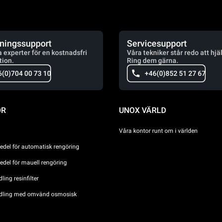
jningssupport
Servicesupport
a experter för en kostnadsfri
Våra tekniker står redo att hjä
tion.
Ring dem gärna.
6(0)704 00 73 10
+46(0)852 51 27 67
ÖR
UNOX VÄRLD
Våra kontor runt om i världen
del för automatisk rengöring
del för mauell rengöring
ing resinfilter
dling med omvänd osmosisk