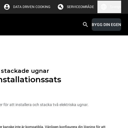
DATA DRIVEN COOKING
SERVICEOMRÅDE
Sverige
BYGG DIN EGEN
ör stackade ugnar
stallationssats
er för att installera och stacka två elektriska ugnar.
r kanske inte är kompatibla. Vänligen konfigurera din lösning för att