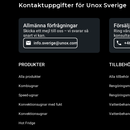
Kontaktuppgifter för Unox Sverige
Allmänna förfrågningar
Försäl
Skicka ett mejl till oss – vi svarar så
Ring vår
snart vi kan.
konsulta
info.sverige@unox.com
+4
PRODUKTER
TILLBEH
Alla produkter
Alla tillbehör
Kombiugnar
Rengöringsme
Speed-ugnar
Rengöringsme
Konvektionsugnar med fukt
Vattenbehandl
Konvektionsugnar
Vattenbehan
Hot Fridge