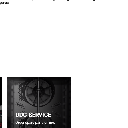
gurera
DDC-SERVICE
Order spare parts online.