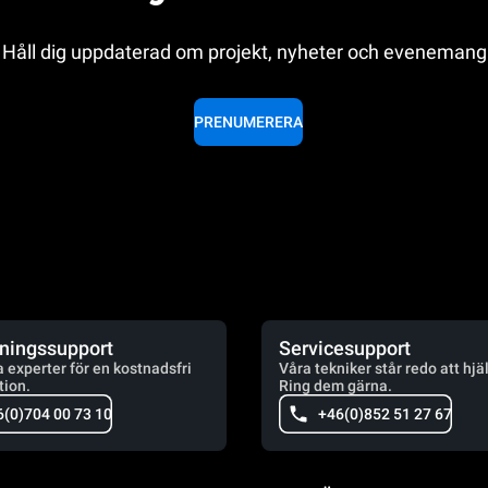
Håll dig uppdaterad om projekt, nyheter och evenemang
PRENUMERERA
jningssupport
Servicesupport
a experter för en kostnadsfri
Våra tekniker står redo att hjä
tion.
Ring dem gärna.
6(0)704 00 73 10
+46(0)852 51 27 67