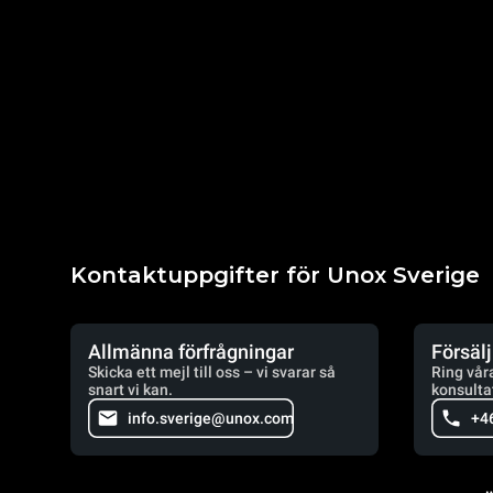
Kontaktuppgifter för Unox Sverige
Allmänna förfrågningar
Försäl
Skicka ett mejl till oss – vi svarar så
Ring vår
snart vi kan.
konsulta
info.sverige@unox.com
+4