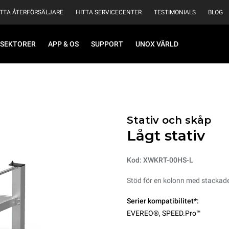
ITTA ÅTERFÖRSÄLJARE
HITTA SERVICECENTER
TESTIMONIALS
BLOG
SEKTORER
APP & OS
SUPPORT
UNOX VÄRLD
Stativ och skåp
Lågt stativ
Kod: XWKRT-00HS-L
Stöd för en kolonn med stackad
Serier kompatibilitet*:
EVEREO®
,
SPEED.Pro™