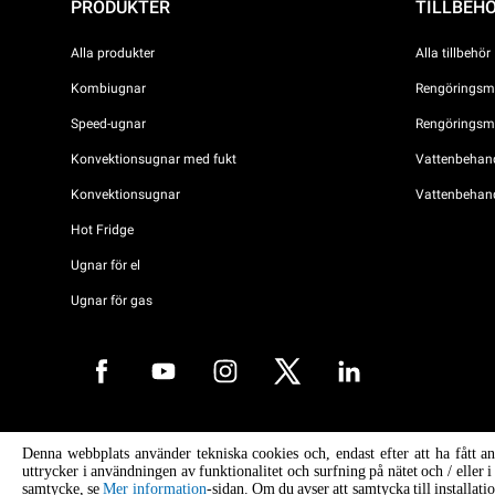
PRODUKTER
TILLBEH
Alla produkter
Alla tillbehör
Kombiugnar
Rengöringsme
Speed-ugnar
Rengöringsme
Konvektionsugnar med fukt
Vattenbehandl
Konvektionsugnar
Vattenbehan
Hot Fridge
Ugnar för el
Ugnar för gas
Copyright 2026 UNOX S.p.A. Alla rättigheter förbehållna. Reg. Imp. Pad
Denna webbplats använder tekniska cookies och, endast efter att ha fått a
04230750285 - REA Padova 372835 - Cap. Soc. 5.000.000 € iv - P.IVA 
uttrycker i användningen av funktionalitet och surfning på nätet och / eller 
04230750285 - IT WEEE Reg. No. IT08020000000377
samtycke, se
Mer information
-sidan. Om du avser att samtycka till installat