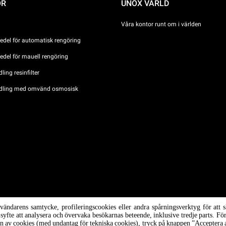
ÖR
UNOX VÄRLD
Våra kontor runt om i världen
del för automatisk rengöring
del för mauell rengöring
ing resinfilter
dling med omvänd osmosisk
ova n °
nvändarens samtycke, profileringscookies eller andra spårningsverktyg för at
/ CF
i syfte att analysera och övervaka besökarnas beteende, inklusive tredje parts. F
ion av cookies (med undantag för tekniska cookies), tryck på knappen ”Acceptera a